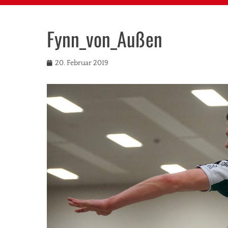
Fynn_von_Außen
Veröffentlicht
AutorF
20. Februar 2019
am
H