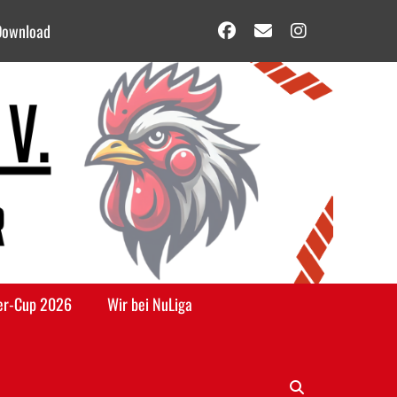
Download
Facebook
E-
Instag
Mail
er-Cup 2026
Wir bei NuLiga
Suche