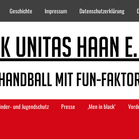
Geschichte
Impressum
Datenschutzerklärung
inder- und Jugendschutz
Presse
‚Men in black‘
Verd