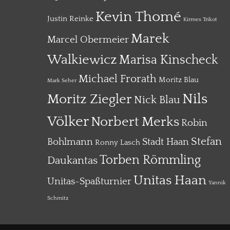
Kevin Thomé
Justin Reinke
Kirmes Trikot
Marek
Marcel Obermeier
Walkiewicz
Marisa Kinscheck
Michael Frorath
Moritz Blau
Mark Seher
Nils
Moritz Ziegler
Nick Blau
Völker
Norbert Merks
Robin
Stefan
Bohlmann
Stadt Haan
Ronny Lasch
Torben Römmling
Daukantas
Unitas Haan
Unitas-Spaßturnier
Yannik
Schmitz