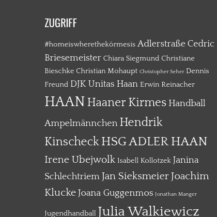
ZUGRIFF
Adlerstraße
Cedric
#homeiswherethekörmesis
Briesemeister
Chiara Siegmund
Christiane
Bieschke
Christian Mohaupt
Dennis
Christopher Seher
DJK Unitas Haan
Freund
Erwin Reinacher
HAAN
Haaner Kirmes
Handball
Hendrik
Ampelmännchen
HSG ADLER HAAN
Kinscheck
Irene Ubejwolk
Janina
Isabell Kollotzek
Jan Sieksmeier
Joachim
Schlechtriem
Klucke
Joana Guggenmos
Jonathan Manger
Julia Walkiewicz
Jugendhandball